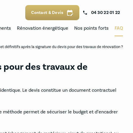
edit_calendar
Contact & Devis
04 30 22 01 22
ments
Rénovation énergétique
Nos points forts
FAQ
s et définitifs après la signature du devis pour des travaux de rénovation ?
is pour des travaux de
nt identique. Le devis constitue un document contractuel
tte méthode permet de sécuriser le budget et d’encadrer