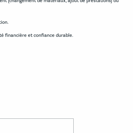
ient (changement de matériaux, ajout de prestations) ou
ion.
té financière et confiance durable.